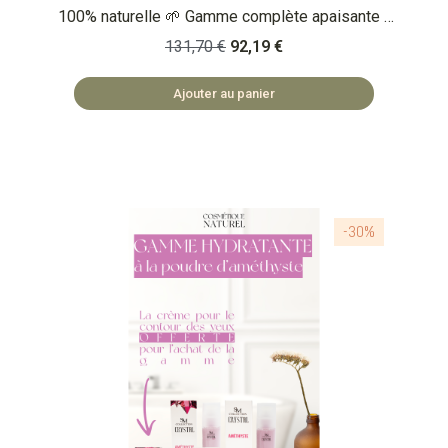
100% naturelle 🌱 Gamme complète apaisante -
Ambre 🤎 Lithothérapie - Crème contour des
131,70 €
92,19 €
yeux (OFFERTE - 30ml) - Sérum visage (30ml) -
Crème de jour (50ml) - Crème de nuit (50ml) 🏡
Ajouter au panier
COSMÉTIQUES FABRIQUÉS EN BULGARIE 🌿
SAFE ET NATUREL
-30%