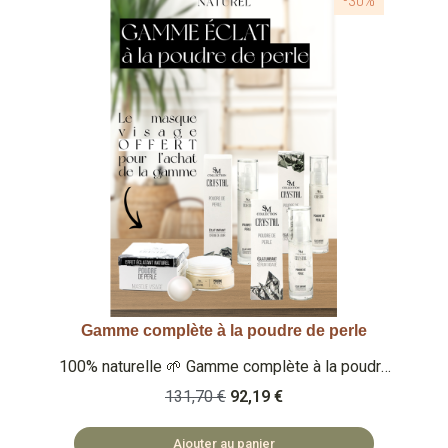
-30%
Gamme complète à la poudre de perle
Aperçu rapide
100% naturelle 🌱 Gamme complète à la poudre
de perle 🤍 Lithothérapie - Sérum visage (30ml)
131,70 €
92,19 €
- Crème de jour (50ml) - Crème de nuit (50ml) -
Masque visage (OFFERT - 100ml) 🏡
Ajouter au panier
COSMÉTIQUES FABRIQUÉS EN BULGARIE 🌿