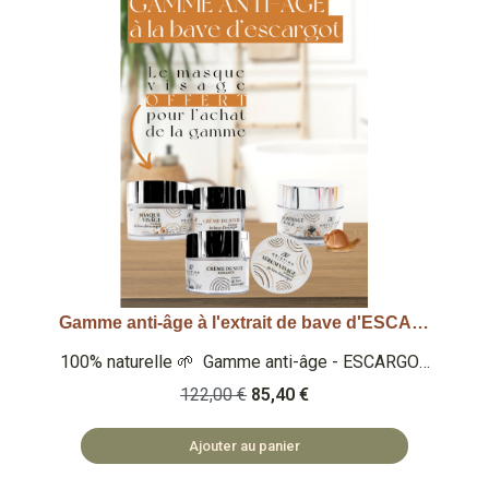
Gamme anti-âge à l'extrait de bave d'ESCARGOT - 5 produits - soin du visage
Aperçu rapide
100% naturelle 🌱 Gamme anti-âge - ESCARGOT
🐌 - Masque visage (OFFERT - 100ml) -
122,00 €
85,40 €
Gommage visage (100ml) - Sérum visage (25
ml) - Crème de jour (50ml) - Crème de nuit
Ajouter au panier
(50ml) 🏡 COSMÉTIQUES FABRIQUÉS EN
BULGARIE 🌿 SAFE ET NATUREL