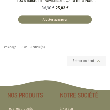
100% naturel 🌱 Revitalisant 😊 15 ml 🏅Note
Yuka : /100 🏅 Note Inci Beauty 19.4/20 Qu'est
36,90 €
25,83 €
ce que c'est ? Un sérum 100% naturel aux
particules d'or et à l'huile d'argan pour protéger
Ajouter au panier
et hydrater le contour des yeux. 🏡
COSMÉTIQUES FABRIQUÉS EN BULGARIE 🌿
SAFE ET NATUREL
Affichage 1-13 de 13 article(s)

Retour en haut
NOS PRODUITS
NOTRE SOCIÉTÉ
Tous les produits
Livraison