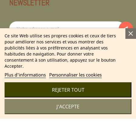
NEWSLETTER
Ce site Web utilise ses propres cookies et ceux de tiers
pour améliorer nos services et vous montrer des
En vous abonnant à notre newsletter vous acceptez notre politique de
publicités liées à vos préférences en analysant vos
confidentialité.
habitudes de navigation. Pour donner votre
consentement à son utilisation, appuyez sur le bouton
Accepter.
Plus d'informations
Personnaliser les cookies
2025 Cosmétique Naturel France – Soins & bien-être 100 %
naturels
REJETER TOUT
J'ACCEPTE