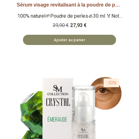
Sérum visage revitalisant à la poudre de perle
Aperçu rapide
100% naturel🌱Poudre de perles🦪30 ml 🏅Note
Yuka : 100/100 🏅 Note Inci Beauty 20/20
39,90 €
27,93 €
Qu'est-ce que c'est ? Un sérum 100% naturel à la
poudre de perle et à l'huile de noyau d'abricot.
Ajouter au panier
Enrichi en beurre de karité et de cacao. 🏡
COSMÉTIQUES FABRIQUÉS EN BULGARIE 🥦
COSMÉTIQUES VÉGAN 🌿 SAFE ET NATUREL
-30%