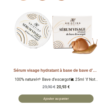
Sérum visage hydratant à base de bave d'escargot
Aperçu rapide
100% naturel🌱 Bave d'escargot🐌 25ml 🏅Note
Yuka : 100/100 🏅 Note Inci Beauty 20/20
29,90 €
20,93 €
Qu'est-ce que c'est ? Un sérum 100% naturel à
l'extrait de bave d'escargot qui nourrit et lisse la
Ajouter au panier
peau. Enrichi en collagène et élastine. 🏡
COSMÉTIQUES FABRIQUÉS EN BULGARIE 🌿
SAFE ET NATUREL