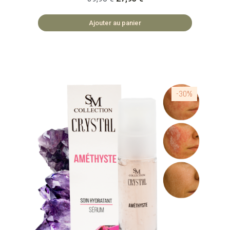
ce que c'est ? Un sérum 100% naturel à la
poudre de saphir. Enrichie en huile de jojoba,
Ajouter au panier
d'amande douce, et en huile de ricin. 🏡
COSMÉTIQUES FABRIQUÉS EN BULGARIE 🌿
SAFE ET NATUREL
-30%