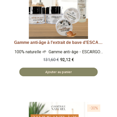
Gamme anti-âge à l'extrait de bave d'ESCARGOT - 5 produits - spéciale routine journalière
Aperçu rapide
100% naturelle 🌱 Gamme anti-âge - ESCARGOT
🐌 - Gel tonique (OFFERT - 125ml) - Sérum
131,60 €
92,12 €
visage (25 ml) - Crème de jour (50ml) - Crème
de nuit (50ml) - Crème contour de yeux (25ml) 🏡
Ajouter au panier
COSMÉTIQUES FABRIQUÉS EN BULGARIE 🌿
SAFE ET NATUREL
-30%