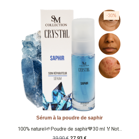
-30%
Sérum à la poudre de saphir
Aperçu rapide
100% naturel🌱Poudre de saphir💙30 ml 🏅Note
Yuka : 100/100 🏅 Note Inci Beauty 20/20 Qu'est
39,90 €
27,93 €