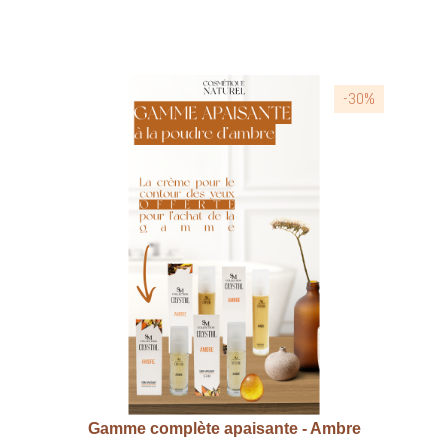
-30%
Gamme complète apaisante - Ambre
Aperçu rapide