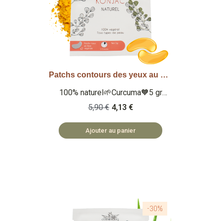
Patchs contours des yeux au Konjac - Curcuma
Aperçu rapide
100% naturel🌱Curcuma🧡5 gr
Qu'est ce que c'est ? Des patchs
5,90 €
4,13 €
pour le contour des yeux au konjac
100% naturels à l'extrait de
Ajouter au panier
curcuma. 🏡 PATCHS FABRIQUÉS
EN PRC ♻️ PATCHS
BIODÉGRADABLES
-30%