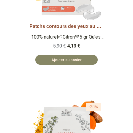
Patchs contours des yeux au Konjac - Citron
Aperçu rapide
100% naturel🌱Citron💛5 gr Qu'est
ce que c'est ? Des patchs pour le
5,90 €
4,13 €
contour des yeux au konjac 100%
naturels à l'extrait de citron. 🏡
Ajouter au panier
PATCHS FABRIQUÉS EN PRC ♻️
PATCHS BIODÉGRADABLES
-30%