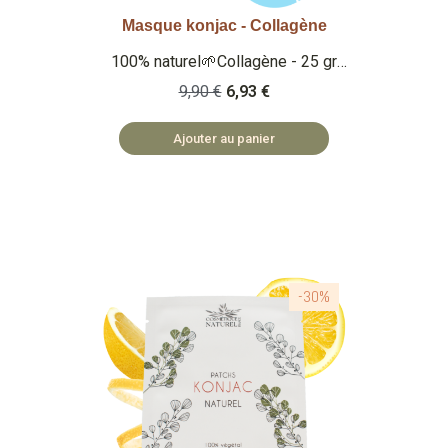
Masque konjac - Collagène
Aperçu rapide
100% naturel🌱Collagène - 25 gr
Qu'est ce que c'est ? Un masque au
9,90 €
6,93 €
konjac 100% naturel à l'extrait de
collagène. 🏡 MASQUE FABRIQUÉ
Ajouter au panier
EN PRC ♻️ MASQUE
BIODÉGRADABLE
-30%