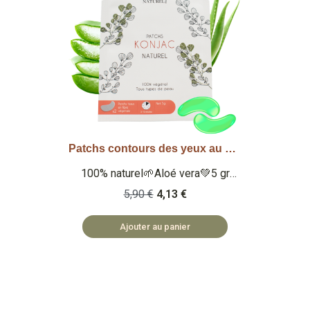
Patchs contours des yeux au Konjac - Aloé vera
Aperçu rapide
100% naturel🌱Aloé vera💚5 gr
Qu'est ce que c'est ? Des patchs
5,90 €
4,13 €
pour le contour des yeux au konjac
100% naturels à l'extrait d'aloé vera.
Ajouter au panier
🏡 PATCHS FABRIQUÉS EN PRC ♻️
PATCHS BIODÉGRADABLES