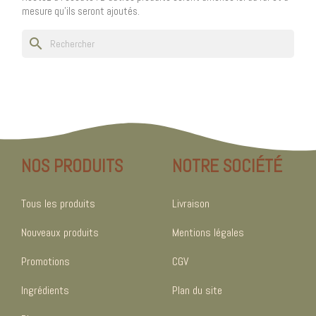
mesure qu'ils seront ajoutés.
search
NOS PRODUITS
NOTRE SOCIÉTÉ
Tous les produits
Livraison
Nouveaux produits
Mentions légales
Promotions
CGV
Ingrédients
Plan du site