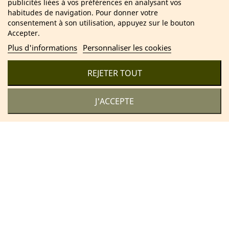
publicités liées à vos préférences en analysant vos
confidentialité.
habitudes de navigation. Pour donner votre
consentement à son utilisation, appuyez sur le bouton
Accepter.
Plus d'informations
Personnaliser les cookies
2025 Cosmétique Naturel France – Soins & bien-être 100 %
naturels
REJETER TOUT
J'ACCEPTE