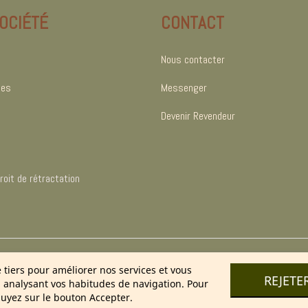
OCIÉTÉ
CONTACT
Nous contacter
les
Messenger
Devenir Revendeur
oit de rétractation
025 Cosmétique Naturel France – Soins & bien-être 100 % nature
e tiers pour améliorer nos services et vous
REJETE
n analysant vos habitudes de navigation. Pour
uyez sur le bouton Accepter.