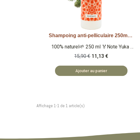
Shampoing anti-pelliculaire 250ml 100% naturel
Aperçu rapide
100% naturel🌱 250 ml 🏅Note Yuka :
86/100 🏅 Note Inci Beauty 19.1/20
15,90 €
11,13 €
Qu'est-ce que c'est ? Un shampoing
100% naturel à l'extrait de bardane,
Ajouter au panier
d'huile d'arbre à thé et de saponaire
officinale anti-pelliculaire. 🏡
COSMÉTIQUES FABRIQUÉS EN
BULGARIE 🌿 SAFE ET NATUREL
Affichage 1-1 de 1 article(s)