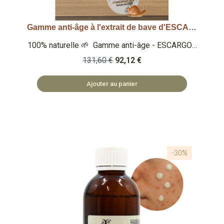
Gamme anti-âge à l'extrait de bave d'ESCARGOT - 5 produits - spéciale routine journalière
Aperçu rapide
100% naturelle 🌱 Gamme anti-âge - ESCARGOT
🐌 - Gel tonique (OFFERT - 125ml) - Sérum
131,60 €
92,12 €
visage (25 ml) - Crème de jour (50ml) - Crème
de nuit (50ml) - Crème contour de yeux (25ml) 🏡
Ajouter au panier
COSMÉTIQUES FABRIQUÉS EN BULGARIE 🌿
SAFE ET NATUREL
-30%