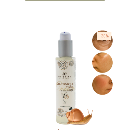
yeux. 🏡 COSMÉTIQUES FABRIQUÉS EN
BULGARIE 🌿 SAFE ET NATUREL
-30%