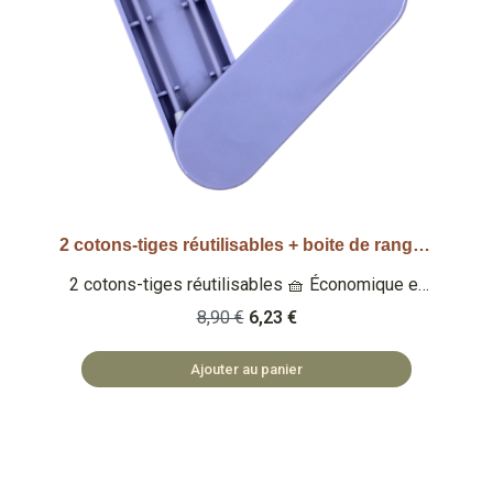
2 cotons-tiges réutilisables + boite de rangement - Violet
Aperçu rapide
2 cotons-tiges réutilisables 🧺 Économique et
éco-responsable Qu'est-ce que c'est ? Un set
8,90 €
6,23 €
de 2 cotons-tiges lavables et réutilisables 🏡
ACCESSOIRES FABRIQUÉS EN PRC ♻️ ZÉRO
Ajouter au panier
DÉCHET