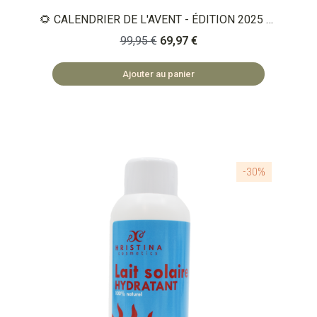
🌻 CALENDRIER DE L'AVENT - ÉDITION 2025 🌸
24 surprises pour le corps et le visage. Photos
99,95 €
69,97 €
non contractuelles, plusieurs produits peuvent
varier en fonction de nos stocks
Ajouter au panier
-30%