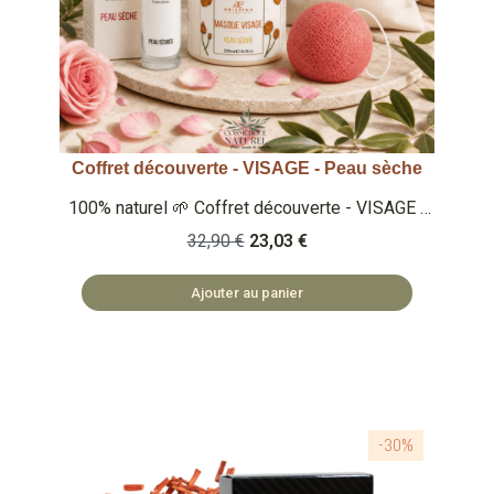
Coffret découverte - VISAGE - Peau sèche
Aperçu rapide
100% naturel 🌱 Coffret découverte - VISAGE -
Peau sèche - Masque visage peau sèche
32,90 €
23,03 €
(200ml) - Eponge konjac argile rouge - Crème
visage peau sèche (50ml) 🏡 COSMÉTIQUES
Ajouter au panier
FABRIQUÉS EN BULGARIE 🌿 SAFE ET NATUREL
🏡 ACCESSOIRES FABRIQUÉS EN PRC
-30%