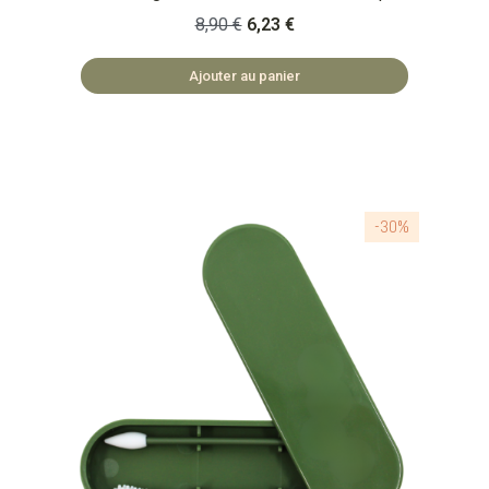
éco-responsable Qu'est-ce que c'est ? Un set
8,90 €
6,23 €
de 2 cotons-tiges lavables et réutilisables 🏡
ACCESSOIRES FABRIQUÉS EN PRC ♻️ ZÉRO
Ajouter au panier
DÉCHET
-30%