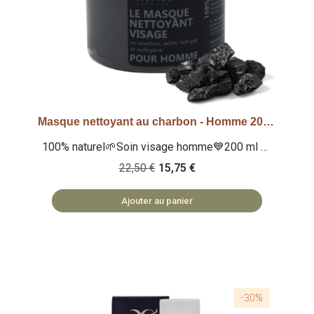
Masque nettoyant au charbon - Homme 200ml
Aperçu rapide
100% naturel🌱Soin visage homme💙200 ml 🏅
Note Yuka : 100/100 🏅 Note Inci Beauty
22,50 €
15,75 €
18.7/20 Qu'est ce que c'est ? Masque nettoyant
et purifiant au charbon pour homme 100%
Ajouter au panier
naturel au charbon, à l'acide lactique et
collagène. 🏡 COSMÉTIQUES FABRIQUÉS EN
BULGARIE 🌿 SAFE ET NATUREL
-30%