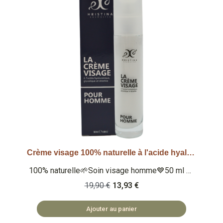
Crème visage 100% naturelle à l'acide hyaluronique - Homme 50ml
Aperçu rapide
100% naturelle🌱Soin visage homme💙50 ml 🏅
Note Yuka : 100/100 🏅 Note Inci Beauty ../20
19,90 €
13,93 €
Qu'est ce que c'est ? La crème visage pour
homme 100% naturelle à l'acide hyaluronique,
Ajouter au panier
glycolique et à l'élastine. 🏡 COSMÉTIQUES
FABRIQUÉS EN BULGARIE 🌿 SAFE ET NATUREL