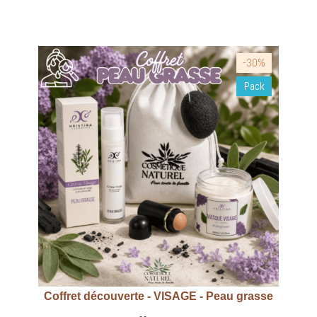
-30%
Pack
Coffret découverte - VISAGE - Peau grasse
Aperçu rapide