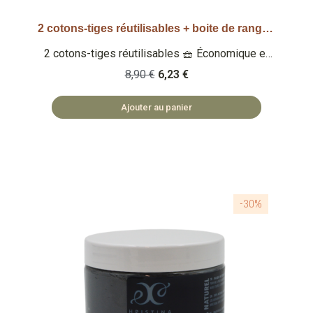
2 cotons-tiges réutilisables + boite de rangement - Rose pâle
Aperçu rapide
2 cotons-tiges réutilisables 🧺 Économique et
éco-responsable Qu'est-ce que c'est ? Un set
8,90 €
6,23 €
de 2 cotons-tiges lavables et réutilisables 🏡
ACCESSOIRES FABRIQUÉS EN PRC ♻️ ZÉRO
Ajouter au panier
DÉCHET
-30%