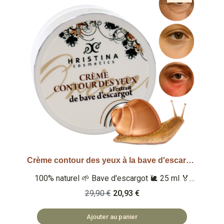
Crème contour des yeux à la bave d'escargot
Aperçu rapide
100% naturel 🌱 Bave d'escargot 🐌 25 ml 🏅
Note Yuka : 93/100 🏅 Note Inci Beauty 19.6/20
29,90 €
20,93 €
Qu'est-ce que c'est ? Une crème pour le contour
des yeux 100% naturelle à l'extrait de bave
Ajouter au panier
d'escargot pour lisser et protéger le contour des