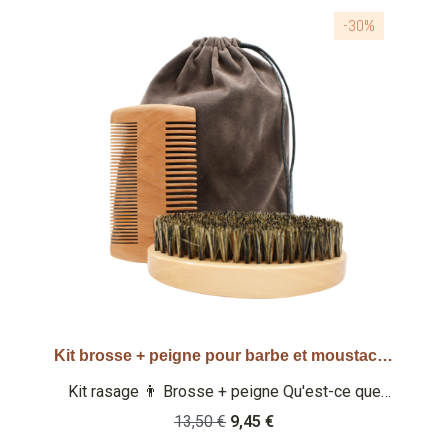
-30%
Kit brosse + peigne pour barbe et moustache
Aperçu rapide
Kit rasage 👨 Brosse + peigne Qu'est-ce que
c'est ? Kit brosse + peigne pour barbe et
13,50 €
9,45 €
moustache en bois dans son pochon de