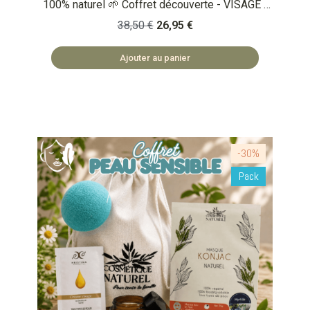
100% naturel 🌱 Coffret découverte - VISAGE -
Peau grasse - Masque visage peau grasse
38,50 €
26,95 €
(200ml) - Rouleau volcanique matifiant - Eponge
konjac au charbon - Crème visage pour peau
Ajouter au panier
grasse (50ml) 🏡 COSMÉTIQUES FABRIQUÉS
EN BULGARIE 🌿 SAFE ET NATUREL 🏡
ACCESSOIRES FABRIQUÉS EN PRC
-30%
Pack