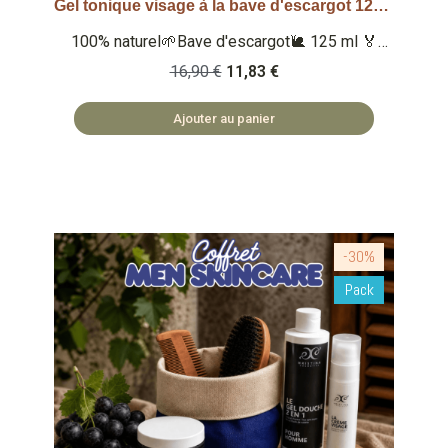
Gel tonique visage à la bave d'escargot 125ml
Aperçu rapide
100% naturel🌱Bave d'escargot🐌 125 ml 🏅
Note Yuka : 100/100 🏅 Note Inci Beauty
16,90 €
11,83 €
19.6/20 Qu'est-ce que c'est ? Un gel tonique
100% naturel à l'extrait de bave d'escargot
Ajouter au panier
lissant et antibactérien. Nettoie en douceur,
défatigue et rafraîchit la peau. 🏡 COSMÉTIQUES
FABRIQUÉS EN BULGARIE 🌿 SAFE ET NATUREL
-30%
Pack