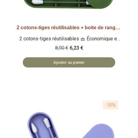
2 cotons-tiges réutilisables + boite de rangement - Vert
Aperçu rapide
2 cotons-tiges réutilisables 🧺 Économique et
éco-responsable Qu'est-ce que c'est ? Un set
8,90 €
6,23 €
de 2 cotons-tiges lavables et réutilisables 🏡
ACCESSOIRES FABRIQUÉS EN PRC ♻️ ZÉRO
Ajouter au panier
DÉCHET
-30%