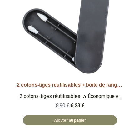
2 cotons-tiges réutilisables + boite de rangement - Gris
Aperçu rapide
2 cotons-tiges réutilisables 🧺 Économique et
éco-responsable Qu'est-ce que c'est ? Un set
8,90 €
6,23 €
de 2 cotons-tiges lavables et réutilisables 🏡
ACCESSOIRES FABRIQUÉS EN PRC ♻️ ZÉRO
Ajouter au panier
DÉCHET