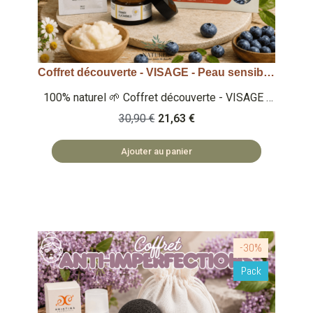
Coffret découverte - VISAGE - Peau sensible et réactive
Aperçu rapide
100% naturel 🌱 Coffret découverte - VISAGE -
Peau sensible et réactive - Pommade peau
30,90 €
21,63 €
sensible (40ml) - Masque visage konjac myrtille
- Eponge konjac myrtille - Crème visage au
Ajouter au panier
beurre de karité (5ml) 🏡 COSMÉTIQUES
FABRIQUÉS EN BULGARIE 🌿 SAFE ET NATUREL
🏡 ACCESSOIRES FABRIQUÉS EN PRC
-30%
Pack