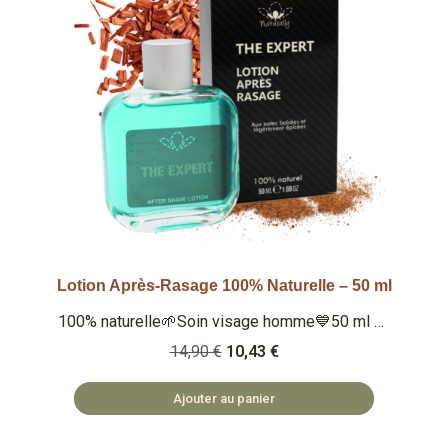
Lotion Après-Rasage 100% Naturelle – 50 ml
Aperçu rapide
100% naturelle🌱Soin visage homme💙50 ml 🏅
Note Yuka : 86/100 🏅 Note Inci Beauty 18,8/20
14,90 €
10,43 €
Qu'est ce que c'est ? Lotion après-rasage extra
douce et apaisante, aux notes boisées et
Ajouter au panier
légèrement épicées, idéale pour les peaux
sensibles. 🏡 COSMÉTIQUES FABRIQUÉS EN
BULGARIE 🌿 SAFE ET NATUREL