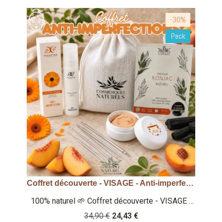
SAFE ET NATUREL
-30%
Pack
Coffret découverte - VISAGE - Anti-imperfections
Aperçu rapide
100% naturel 🌱 Coffret découverte - VISAGE -
Anti-imperfections/boutons - Gommage aux
34,90 €
24,43 €
noyaux de pêches (50ml) - Masque visage