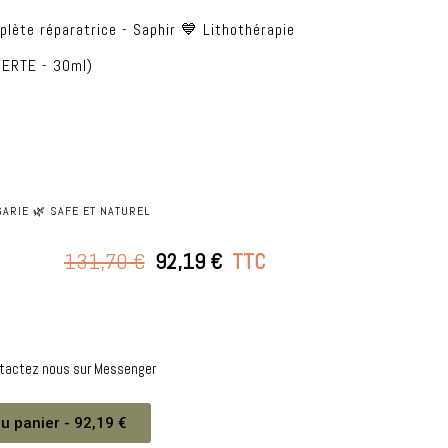
lète réparatrice - Saphir 💙
Lithothérapie
FERTE - 30ml)
ARIE 🌿 SAFE ET NATUREL
131,70 €
92,19 €
TTC
ntactez nous sur Messenger
u panier - 92,19 €