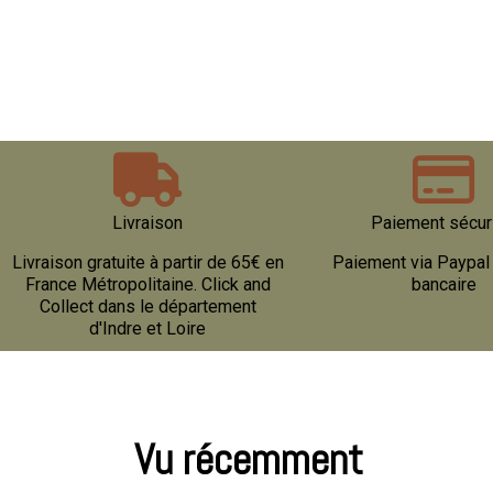
ée toute la
NATUREL
 FABRIQUÉS
 NATUREL
Livraison
Paiement sécur
Livraison gratuite à partir de 65€ en
Paiement via Paypal 
France Métropolitaine. Click and
bancaire
Collect dans le département
d'Indre et Loire
Vu récemment