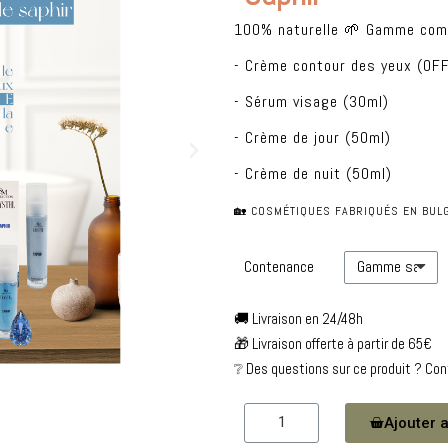
100% naturelle 🌱 Gamme comp
- Crème contour des yeux (OF
- Sérum visage (30ml)
- Crème de jour (50ml)
- Crème de nuit (50ml)
🏡 COSMÉTIQUES FABRIQUÉS EN BULG
Contenance
🚚 Livraison en 24/48h
🎁 Livraison offerte à partir de 65€
❔ Des questions sur ce produit ? Co
Ajouter a