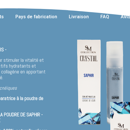
ts
Pays de fabrication
Livraison
FAQ
AVI
S -
r stimuler la vitalité et
ctifs hydratants et
de collagène en apportant
é.
acnéiques
atrice à la poudre de
A POUDRE DE SAPHIR -
E