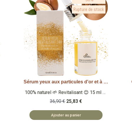
Crème de jour hydratante à base de bave d'escargot
Aperçu rapide
100% naturel🌱Bave d'escargot🐌 50 ml
🏅Note Yuka : 93/100 🏅 Note Inci
35,90 €
25,13 €
Beauty 19.8/20 Qu'est-ce que c'est ?
Une crème de jour 100% naturelle à
Ajouter au panier
l'extrait de bave d'escargot qui protège
et nourrit la peau. Enrichi en beurre de
karité et en huile de jojoba. 🏡