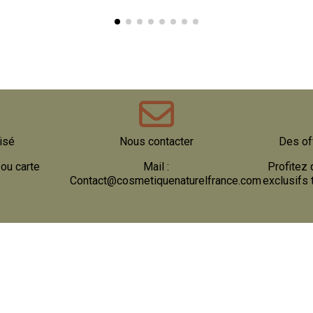
COSMÉTIQUES FABRIQUÉS EN
BULGARIE 🌿 SAFE ET NATUREL
isé
Nous contacter
Des of
ou carte
Mail :
Profitez 
Contact@cosmetiquenaturelfrance.com
exclusifs 