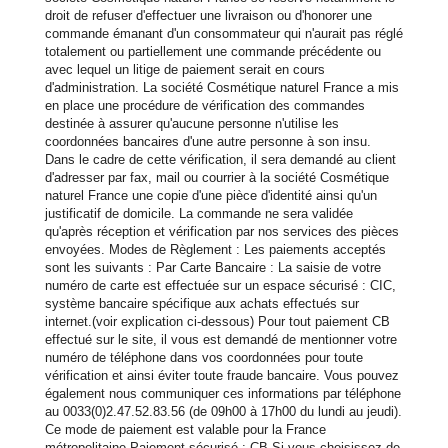
droit de refuser d'effectuer une livraison ou d'honorer une
commande émanant d'un consommateur qui n'aurait pas réglé
totalement ou partiellement une commande précédente ou
avec lequel un litige de paiement serait en cours
d'administration. La société Cosmétique naturel France a mis
en place une procédure de vérification des commandes
destinée à assurer qu'aucune personne n'utilise les
coordonnées bancaires d'une autre personne à son insu.
Dans le cadre de cette vérification, il sera demandé au client
d'adresser par fax, mail ou courrier à la société Cosmétique
naturel France une copie d'une pièce d'identité ainsi qu'un
justificatif de domicile. La commande ne sera validée
qu'après réception et vérification par nos services des pièces
envoyées. Modes de Règlement : Les paiements acceptés
sont les suivants : Par Carte Bancaire : La saisie de votre
numéro de carte est effectuée sur un espace sécurisé : CIC,
système bancaire spécifique aux achats effectués sur
internet.(voir explication ci-dessous) Pour tout paiement CB
effectué sur le site, il vous est demandé de mentionner votre
numéro de téléphone dans vos coordonnées pour toute
vérification et ainsi éviter toute fraude bancaire. Vous pouvez
également nous communiquer ces informations par téléphone
au 0033(0)2.47.52.83.56 (de 09h00 à 17h00 du lundi au jeudi).
Ce mode de paiement est valable pour la France
métropolitaine Paiement sécurisé : CB Si vous choisissez de