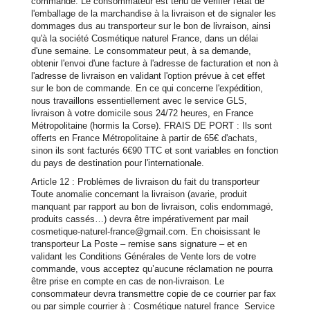
commande. Le consommateur est tenu de vérifier l'état de
l'emballage de la marchandise à la livraison et de signaler les
dommages dus au transporteur sur le bon de livraison, ainsi
qu'à la société Cosmétique naturel France, dans un délai
d'une semaine. Le consommateur peut, à sa demande,
obtenir l'envoi d'une facture à l'adresse de facturation et non à
l'adresse de livraison en validant l'option prévue à cet effet
sur le bon de commande. En ce qui concerne l'expédition,
nous travaillons essentiellement avec le service GLS,
livraison à votre domicile sous 24/72 heures, en France
Métropolitaine (hormis la Corse). FRAIS DE PORT : Ils sont
offerts en France Métropolitaine à partir de 65€ d'achats,
sinon ils sont facturés 6€90 TTC et sont variables en fonction
du pays de destination pour l'internationale.
Article 12 : Problèmes de livraison du fait du transporteur
Toute anomalie concernant la livraison (avarie, produit
manquant par rapport au bon de livraison, colis endommagé,
produits cassés…) devra être impérativement par mail
cosmetique-naturel-france@gmail.com. En choisissant le
transporteur La Poste – remise sans signature – et en
validant les Conditions Générales de Vente lors de votre
commande, vous acceptez qu’aucune réclamation ne pourra
être prise en compte en cas de non-livraison. Le
consommateur devra transmettre copie de ce courrier par fax
ou par simple courrier à : Cosmétique naturel france Service