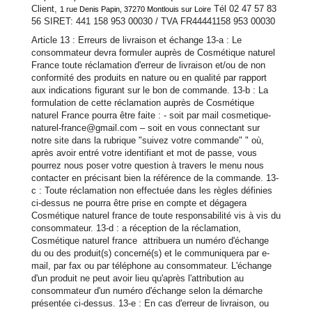
Client,
Tél 02 47 57 83
1 rue Denis Papin, 37270 Montlouis sur Loire
56 SIRET: 441 158 953 00030 / TVA FR44441158 953 00030
Article 13 : Erreurs de livraison et échange 13-a : Le
consommateur devra formuler auprès de Cosmétique naturel
France toute réclamation d'erreur de livraison et/ou de non
conformité des produits en nature ou en qualité par rapport
aux indications figurant sur le bon de commande. 13-b : La
formulation de cette réclamation auprès de Cosmétique
naturel France pourra être faite : - soit par mail cosmetique-
naturel-france@gmail.com – soit en vous connectant sur
notre site dans la rubrique "suivez votre commande" " où,
après avoir entré votre identifiant et mot de passe, vous
pourrez nous poser votre question à travers le menu nous
contacter en précisant bien la référence de la commande. 13-
c : Toute réclamation non effectuée dans les règles définies
ci-dessus ne pourra être prise en compte et dégagera
Cosmétique naturel france de toute responsabilité vis à vis du
consommateur. 13-d : a réception de la réclamation,
Cosmétique naturel france attribuera un numéro d'échange
du ou des produit(s) concerné(s) et le communiquera par e-
mail, par fax ou par téléphone au consommateur. L'échange
d'un produit ne peut avoir lieu qu'après l'attribution au
consommateur d'un numéro d'échange selon la démarche
présentée ci-dessus. 13-e : En cas d'erreur de livraison, ou