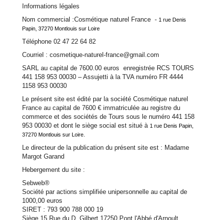
Informations légales
Nom commercial :Cosmétique naturel France -
1 rue Denis
Papin, 37270 Montlouis sur Loire
Téléphone 02 47 22 64 82
Courriel : cosmetique-naturel-france@gmail.com
SARL au capital de 7600.00 euros enregistrée RCS TOURS
441 158 953 00030 – Assujetti à la TVA numéro FR 4444
1158 953 00030
Le présent site est édité par la société Cosmétique naturel
France au capital de 7600 € immatriculée au registre du
commerce et des sociétés de Tours sous le numéro 441 158
953 00030 et dont le siège social est situé à
1 rue Denis Papin,
.
37270 Montlouis sur Loire
Le directeur de la publication du présent site est : Madame
Margot Garand
Hebergement du site :
Sebweb®
Société par actions simplifiée unipersonnelle au capital de
1000,00 euros
SIRET : 793 900 788 000 19
Siège 15 Rue du D. Gilbert 17250 Pont l'Abbé d'Arnoult.