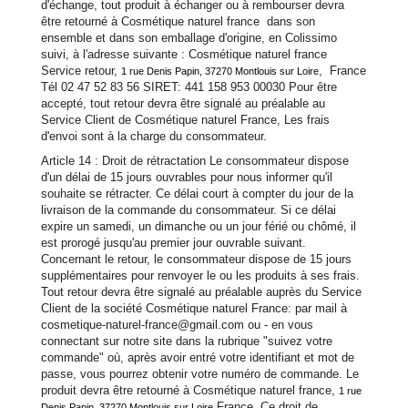
d'échange, tout produit à échanger ou à rembourser devra
être retourné à Cosmétique naturel france dans son
ensemble et dans son emballage d'origine, en Colissimo
suivi, à l'adresse suivante : Cosmétique naturel france
Service retour,
, France
1 rue Denis Papin, 37270 Montlouis sur Loire
Tél 02 47 52 83 56 SIRET: 441 158 953 00030 Pour être
accepté, tout retour devra être signalé au préalable au
Service Client de Cosmétique naturel France, Les frais
d'envoi sont à la charge du consommateur.
Article 14 : Droit de rétractation Le consommateur dispose
d'un délai de 15 jours ouvrables pour nous informer qu'il
souhaite se rétracter. Ce délai court à compter du jour de la
livraison de la commande du consommateur. Si ce délai
expire un samedi, un dimanche ou un jour férié ou chômé, il
est prorogé jusqu'au premier jour ouvrable suivant.
Concernant le retour, le consommateur dispose de 15 jours
supplémentaires pour renvoyer le ou les produits à ses frais.
Tout retour devra être signalé au préalable auprès du Service
Client de la société Cosmétique naturel France: par mail à
cosmetique-naturel-france@gmail.com ou - en vous
connectant sur notre site dans la rubrique "suivez votre
commande" où, après avoir entré votre identifiant et mot de
passe, vous pourrez obtenir votre numéro de commande. Le
produit devra être retourné à Cosmétique naturel france,
1 rue
France. Ce droit de
Denis Papin, 37270 Montlouis sur Loire