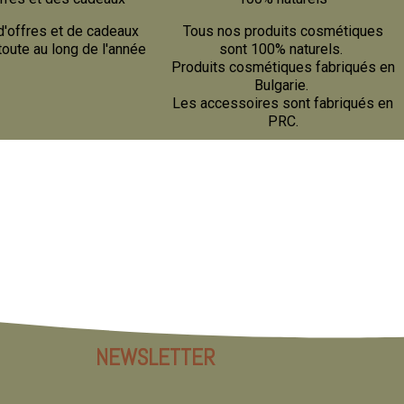
d'offres et de cadeaux
Tous nos produits cosmétiques
toute au long de l'année
sont 100% naturels.
Produits cosmétiques fabriqués en
Bulgarie.
Les accessoires sont fabriqués en
PRC.
NEWSLETTER