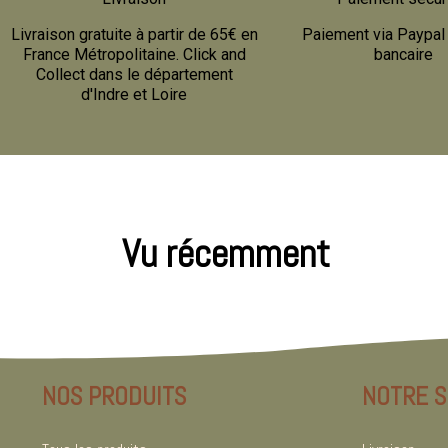
Livraison gratuite à partir de 65€ en
Paiement via Paypal 
France Métropolitaine. Click and
bancaire
Collect dans le département
d'Indre et Loire
Vu récemment
NOS PRODUITS
NOTRE S