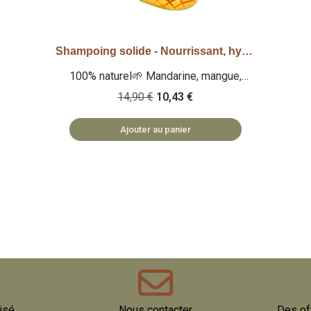
Shampoing solide - Nourrissant, hydratant
Aperçu rapide
100% naturel🌱 Mandarine, mangue,
monoï 🍊 58gr 🏅Note Yuka : 93/100 🏅
14,90 €
10,43 €
Note Inci Beauty 19.5/20 Qu'est-ce que
c'est ? Un shampoing solide 100%
Ajouter au panier
naturel nourrissant et hydratant au
mandarine, mangue, monoï. 58 gr de ce
shampoing solide est l'équivalent
d'environ 300ml de shampoing liquide 🏡
COSMÉTIQUES FABRIQUÉS EN
BULGARIE 🌿 SAFE ET NATUREL
isé
Nous contacter
Des of