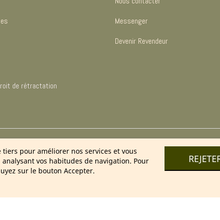
Nous contacter
les
Messenger
Devenir Revendeur
oit de rétractation
025 Cosmétique Naturel France – Soins & bien-être 100 % nature
e tiers pour améliorer nos services et vous
REJETE
n analysant vos habitudes de navigation. Pour
uyez sur le bouton Accepter.