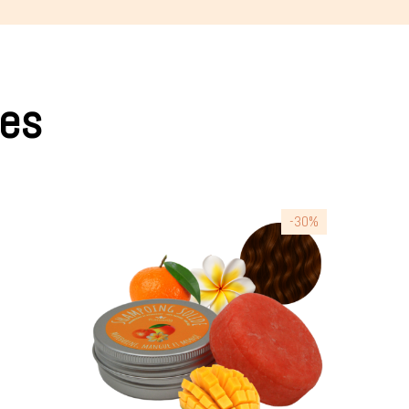
res
-30%