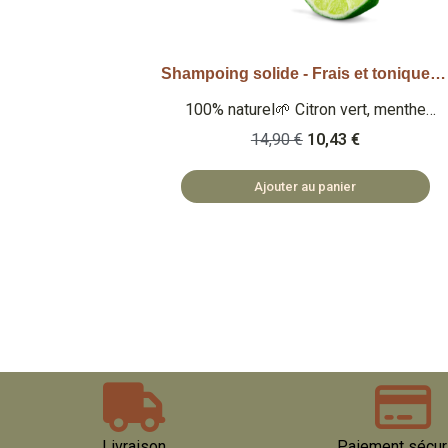
Shampoing solide - Frais et tonique 58gr
Aperçu rapide
100% naturel🌱 Citron vert, menthe
poivrée, romarin 🍋 58gr 🏅Note Yuka :
14,90 €
10,43 €
93/100 🏅 Note Inci Beauty 18.8/20
Qu'est-ce que c'est ? Un shampoing
Ajouter au panier
solide 100% naturel tonique et
rafraîchissant au citron vert, menthe
poivrée et romarin. 58 gr de ce
shampoing solide est l'équivalent
d'environ 300ml de shampoing liquide 🏡
COSMÉTIQUES FABRIQUÉS EN
BULGARIE 🌿 SAFE ET NATUREL
Livraison
Paiement sécur