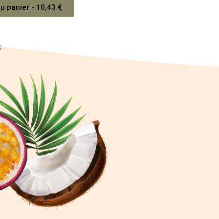
u panier - 10,43 €
S