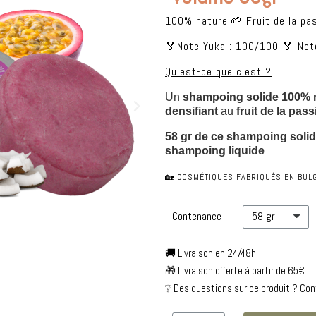
100% naturel🌱 Fruit de la pa
🏅Note Yuka : 100/100 🏅 Not
Qu'est-ce que c'est ?
Un 
shampoing
 solide 
100% n
densifiant
au
 fruit de la pas
58 gr de ce shampoing solide
shampoing liquide
🏡 COSMÉTIQUES FABRIQUÉS EN BULG
Contenance
🚚 Livraison en 24/48h
🎁 Livraison offerte à partir de 65€
❔ Des questions sur ce produit ? Co