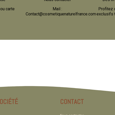
ou carte
Mail :
Profitez 
Contact@cosmetiquenaturelfrance.com
exclusifs 
OCIÉTÉ
CONTACT