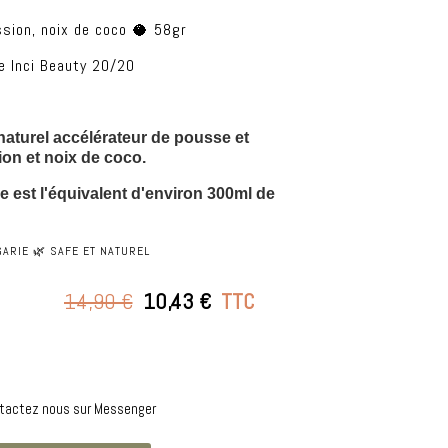
ssion, noix de coco 🥥 58gr
e Inci Beauty 20/20
aturel accélérateur de pousse et 
sion et noix de coco
.
 est l'équivalent d'environ 300ml de 
ARIE 🌿 SAFE ET NATUREL
14,90 €
10,43 €
TTC
ntactez nous sur Messenger