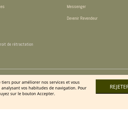
les
Messenger
Devenir Revendeur
oit de rétractation
025 Cosmétique Naturel France – Soins & bien-être 100 % nature
e tiers pour améliorer nos services et vous
REJETE
n analysant vos habitudes de navigation. Pour
uyez sur le bouton Accepter.