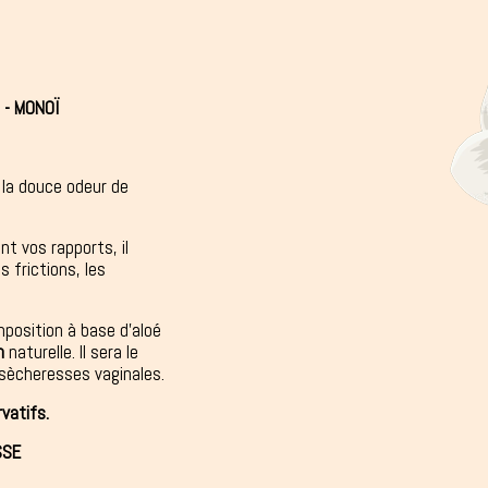
 - MONOÏ
la douce odeur de
nt vos rapports, il
s frictions, les
position à base d'aloé
n
naturelle. Il sera le
 sècheresses vaginales.
vatifs.
SSE