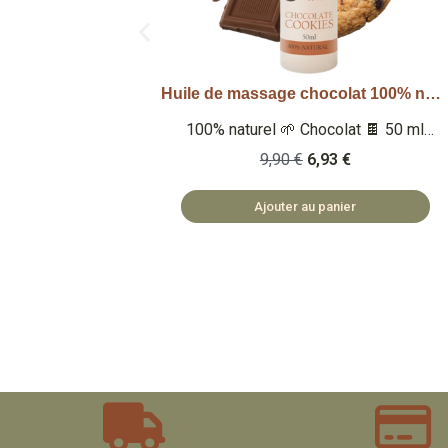
Huile de massage chocolat 100% naturelle 50ml
Huile de massage fraise 100% naturelle 50ml
Aperçu rapide
🍫 50 ml
100% naturel 🌱 Fraise 🍓 50 ml Qu'est-
 huile de
ce que c'est ? Une huile de massage
9,90 €
6,93 €
odeur sucrée
100% naturelle à l'odeur sucrée de fraise
TIQUES
🏡 COSMÉTIQUES FABRIQUÉS EN
Ajouter au panier
 SAFE ET
BULGARIE 🌿 SAFE ET NATUREL