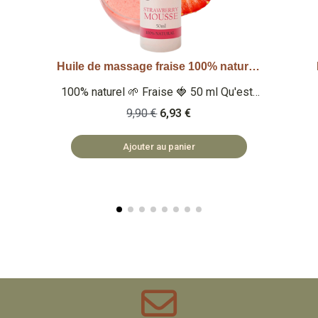
Huile de massage fruits de la passion 100% naturelle 50ml
Aperçu rapide
100% naturel 🌱 Passion 🍍 50 ml
Qu'est-ce que c'est ? Une huile de
9,90 €
6,93 €
.
massage 100% naturelle à l'odeur sucrée
de fruit de la passion. 🏡 COSMÉTIQUES
Ajouter au panier
FABRIQUÉS EN BULGARIE 🌿 SAFE ET
NATUREL