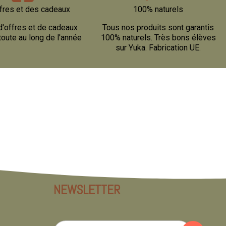
fres et des cadeaux
100% naturels
d'offres et de cadeaux
Tous nos produits sont garantis
toute au long de l'année
100% naturels. Très bons élèves
sur Yuka. Fabrication UE.
NEWSLETTER