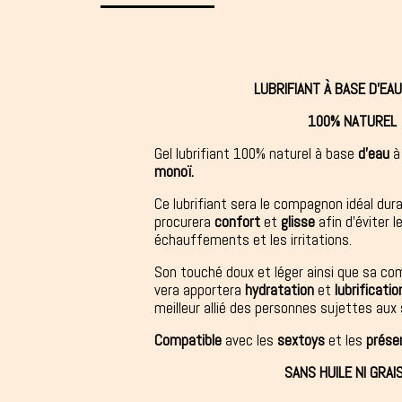
LUBRIFIANT À BASE D'EAU
100% NATUREL
Gel lubrifiant 100% naturel à base
d'eau
à 
monoï.
Ce lubrifiant sera le compagnon idéal dura
procurera
confort
et
glisse
afin d'éviter le
échauffements et les irritations.
Son touché doux et léger ainsi que sa com
vera apportera
hydratation
et
lubrificatio
meilleur allié des personnes sujettes aux
Compatible
avec les
sextoys
et les
préser
SANS HUILE NI GRAI