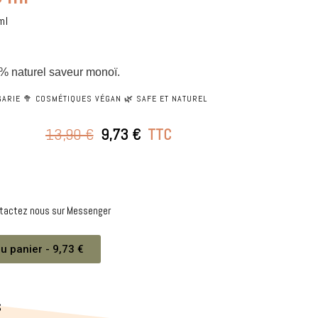
ml
Un lubrifiant à base d'eau 100% naturel saveur monoï. 
ARIE 🥦 COSMÉTIQUES VÉGAN 🌿 SAFE ET NATUREL
13,90 €
9,73 €
TTC
ntactez nous sur Messenger
u panier - 9,73 €
S