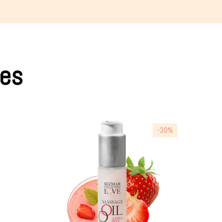
res
-30%