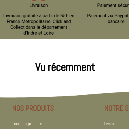
Livraison
Paiement sécur
Livraison gratuite à partir de 65€ en
Paiement via Paypal 
France Métropolitaine. Click and
bancaire
Collect dans le département
d'Indre et Loire
Vu récemment
NOS PRODUITS
NOTRE S
Tous les produits
Livraison