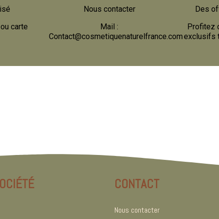
isé
Nous contacter
Des of
ou carte
Mail :
Profitez 
Contact@cosmetiquenaturelfrance.com
exclusifs 
OCIÉTÉ
CONTACT
Nous contacter