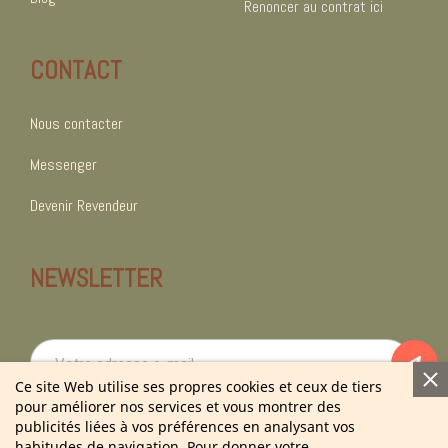
Renoncer au contrat ici
CONTACT
Nous contacter
Messenger
Devenir Revendeur
NEWSLETTER
Ce site Web utilise ses propres cookies et ceux de tiers
pour améliorer nos services et vous montrer des
En vous abonnant à notre newsletter vous acceptez notre politique de
publicités liées à vos préférences en analysant vos
confidentialité.
habitudes de navigation. Pour donner votre