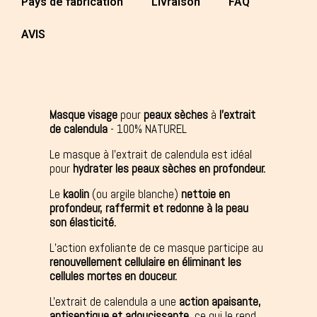
Pays de fabrication
Livraison
FAQ
AVIS
Masque visage
pour
peaux sèches
à
l’extrait
de calendula
- 100% NATUREL
Le masque à l’extrait de calendula est idéal
pour
hydrater les peaux sèches en profondeur.
Le
kaolin
(ou argile blanche)
nettoie en
profondeur, raffermit et redonne à la peau
son élasticité.
L’action exfoliante de ce masque participe au
renouvellement cellulaire en éliminant les
cellules mortes en douceur.
L'extrait de calendula a une
action apaisante,
antiseptique et adoucissante,
ce qui le rend