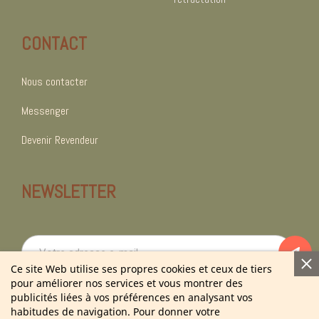
CONTACT
Nous contacter
Messenger
Devenir Revendeur
NEWSLETTER
Ce site Web utilise ses propres cookies et ceux de tiers
pour améliorer nos services et vous montrer des
En vous abonnant à notre newsletter vous acceptez notre politique de
publicités liées à vos préférences en analysant vos
confidentialité.
habitudes de navigation. Pour donner votre