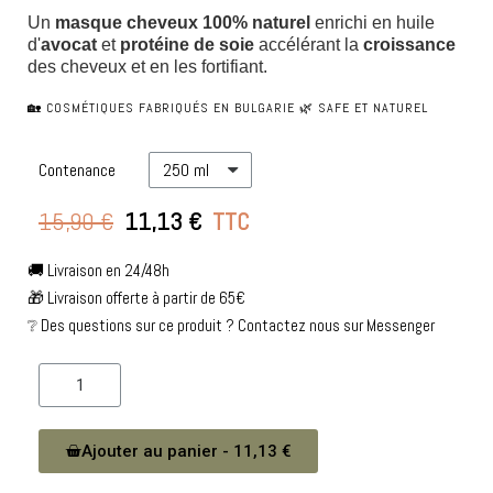
Un
 masque cheveux 
100% naturel
 enrichi en huile 
d'
avocat
 et 
protéine de soie
 accélérant la 
croissance
des cheveux et en les fortifiant.
🏡 COSMÉTIQUES FABRIQUÉS EN BULGARIE 🌿 SAFE ET NATUREL
Contenance
15,90 €
11,13 €
TTC
🚚 Livraison en 24/48h
🎁 Livraison offerte à partir de 65€
❔ Des questions sur ce produit ? Contactez nous sur Messenger
Ajouter au panier - 11,13 €