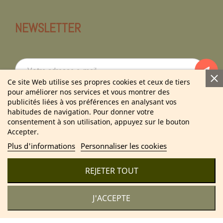
NEWSLETTER
Ce site Web utilise ses propres cookies et ceux de tiers
pour améliorer nos services et vous montrer des
En vous abonnant à notre newsletter vous acceptez notre politique de
publicités liées à vos préférences en analysant vos
confidentialité.
habitudes de navigation. Pour donner votre
consentement à son utilisation, appuyez sur le bouton
Accepter.
Plus d'informations
Personnaliser les cookies
2025 Cosmétique Naturel France – Soins & bien-être 100 %
naturels
REJETER TOUT
J'ACCEPTE