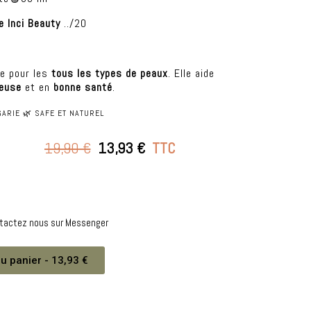
e Inci Beauty
../20
e pour les
tous les types de peaux
. Elle aide
ieuse
et en
bonne santé
.
ARIE 🌿 SAFE ET NATUREL
19,90 €
13,93 €
TTC
ntactez nous sur Messenger
u panier - 13,93 €