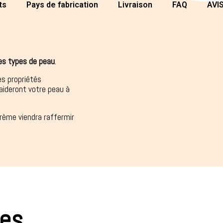
ts
Pays de fabrication
Livraison
FAQ
AVI
es types de peau
.
es propriétés
aideront votre peau à
rème viendra raffermir
res