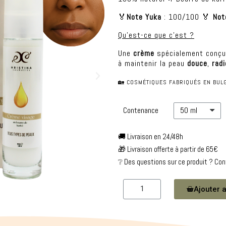
🏅
Note Yuka
: 100/100 🏅
Not
Qu'est-ce que c'est ?
Une
crème
spécialement conçu
à maintenir la peau
douce
,
rad
🏡 COSMÉTIQUES FABRIQUÉS EN BULG
Contenance
🚚 Livraison en 24/48h
🎁 Livraison offerte à partir de 65€
❔ Des questions sur ce produit ? Co
Ajouter a