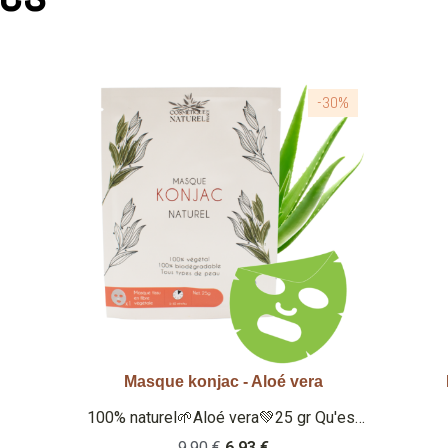
-30%
Eau florale naturelle à la rose de Damas - 50ml
Aperçu rapide
100% naturel 🌱 Eau de rose 🌹50 ml
Qu'est-ce que c'est ? Eau florale à la
5,90 €
4,13 €