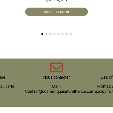
rose de Damas pure et 100% naturelle.
E
🏡 COSMÉTIQUES FABRIQUÉS EN
Ajouter au panier
BULGARIE 🥦 COSMÉTIQUES VÉGAN 🌿
SAFE ET NATUREL
isé
Nous contacter
Des of
ou carte
Mail :
Profitez 
Contact@cosmetiquenaturelfrance.com
exclusifs 