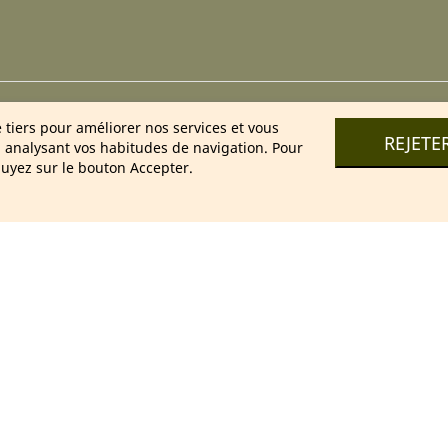
025 Cosmétique Naturel France – Soins & bien-être 100 % nature
e tiers pour améliorer nos services et vous
REJETE
n analysant vos habitudes de navigation. Pour
uyez sur le bouton Accepter.