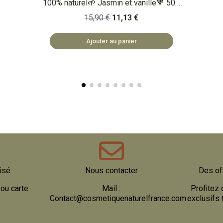
00
100% naturel🌱 Violettes douces🌺 500
ml Qu'est-ce que c'est ? Un savon main
15,90 €
11,13 €
liquide naturel qui laisse vos mains
vos
douces sans les abîmer. 🏡
Ajouter au panier
COSMÉTIQUES FABRIQUÉS EN
BULGARIE 🌿 SAFE ET NATUREL
isé
Nous contacter
Des of
ou carte
Mail :
Profitez 
Contact@cosmetiquenaturelfrance.com
exclusifs 