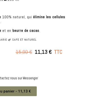
e
100% naturel, qui
élimine les cellules
.
e
et en
beurre de cacao
.
ARIE 🌿 SAFE ET NATUREL
15,90 €
11,13 €
TTC
ntactez nous sur Messenger
u panier - 11,13 €