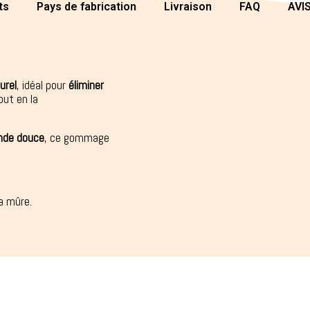
ts
Pays de fabrication
Livraison
FAQ
AVI
urel
, idéal pour
éliminer
ut en la
ande douce
, ce gommage
la mûre.