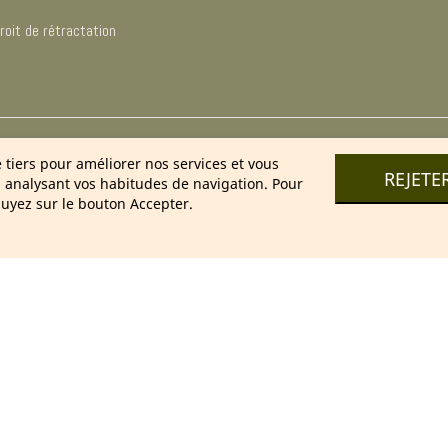
oit de rétractation
025 Cosmétique Naturel France – Soins & bien-être 100 % nature
e tiers pour améliorer nos services et vous
REJETE
n analysant vos habitudes de navigation. Pour
uyez sur le bouton Accepter.