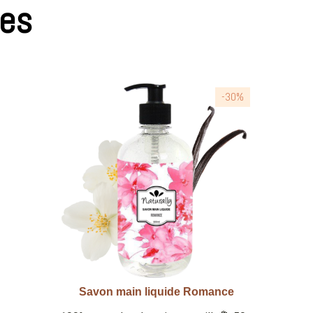
res
-30%
Savon main liquide Endless Love
Aperçu rapide