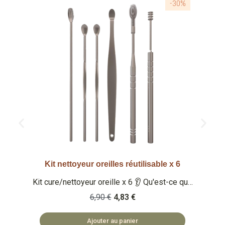
-30%
Kit nettoyeur oreilles réutilisable x 6
Aperçu rapide
Kit cure/nettoyeur oreille x 6 👂 Qu'est-ce que
c'est ? Un kit de 6 cures oreille dans son étui.
6,90 €
4,83 €
🏡 ACCESSOIRES FABRIQUÉS EN PRC
Ajouter au panier