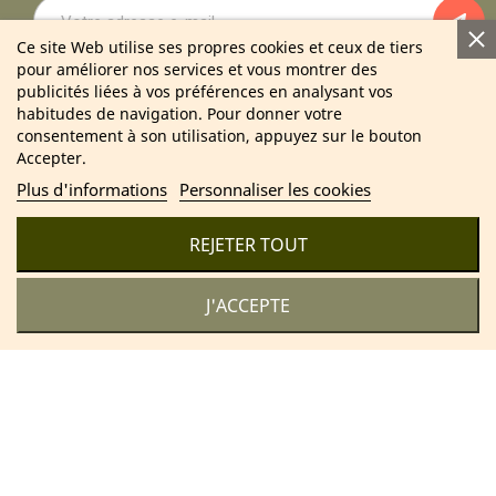
Ce site Web utilise ses propres cookies et ceux de tiers
pour améliorer nos services et vous montrer des
En vous abonnant à notre newsletter vous acceptez notre politique de
publicités liées à vos préférences en analysant vos
confidentialité.
habitudes de navigation. Pour donner votre
consentement à son utilisation, appuyez sur le bouton
Accepter.
Plus d'informations
Personnaliser les cookies
2025 Cosmétique Naturel France – Soins & bien-être 100 %
naturels
REJETER TOUT
J'ACCEPTE