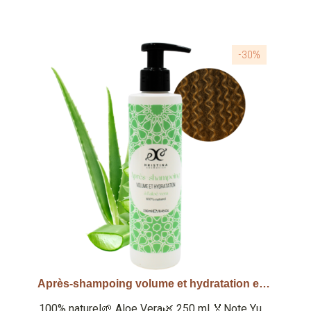
-30%
Après-shampoing volume et hydratation enrichi à l'aloe vera 100% naturel 250ml
Aperçu rapide
100% naturel🌱 Aloe Vera🌿 250 ml 🏅Note Yuka