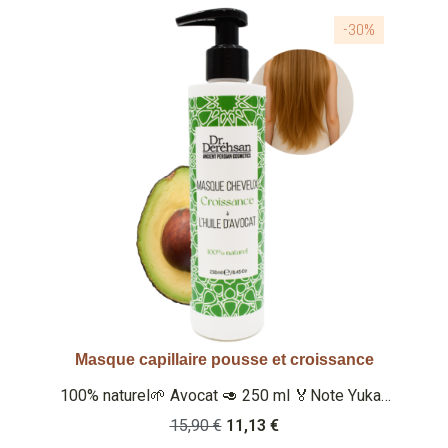
-30%
Masque capillaire pousse et croissance
Aperçu rapide
100% naturel🌱 Avocat 🥑 250 ml 🏅Note Yuka :
100/100 🏅 Note Inci Beauty 19.4/20 Qu'est-ce
15,90 €
11,13 €
que c'est ? Un masque cheveux 100% naturel