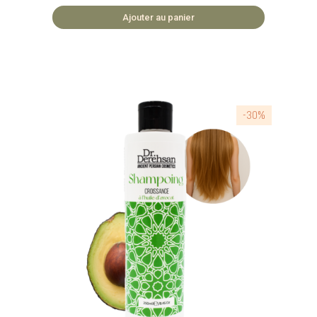
enrichi en huile d'avocat et protéine de soie
Ajouter au panier
accélérant la croissance des cheveux et en les
fortifiant. 🏡 COSMÉTIQUES FABRIQUÉS EN
BULGARIE 🌿 SAFE ET NATUREL
-30%