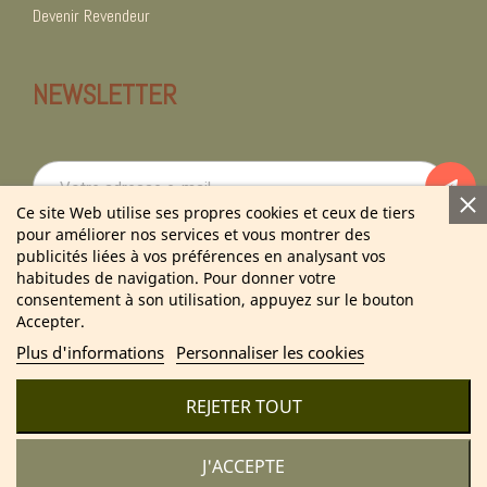
Devenir Revendeur
NEWSLETTER
Ce site Web utilise ses propres cookies et ceux de tiers
pour améliorer nos services et vous montrer des
En vous abonnant à notre newsletter vous acceptez notre politique de
publicités liées à vos préférences en analysant vos
confidentialité.
habitudes de navigation. Pour donner votre
consentement à son utilisation, appuyez sur le bouton
Accepter.
Plus d'informations
Personnaliser les cookies
2025 Cosmétique Naturel France – Soins & bien-être 100 %
naturels
REJETER TOUT
J'ACCEPTE