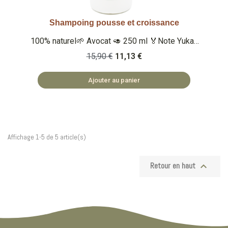
Shampoing pousse et croissance
Aperçu rapide
100% naturel🌱 Avocat 🥑 250 ml 🏅Note Yuka :
100/100 🏅 Note Inci Beauty 18.9/20 Qu'est-ce
15,90 €
11,13 €
que c'est ? Un shampoing 100% naturel enrichi
en huile d'avocat et ricin accélérant la croissance
Ajouter au panier
des cheveux. 🏡 COSMÉTIQUES FABRIQUÉS EN
BULGARIE 🌿 SAFE ET NATUREL
Affichage 1-5 de 5 article(s)

Retour en haut