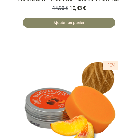
: 100/100 🏅 Note Inci Beauty 20/20 Qu'est-ce
14,90 €
10,43 €
que c'est ? Un après-shampoing 100% naturel
enrichi en aloé vera spécialement conçu pour le
Ajouter au panier
volume et l'hydratation. 🏡 COSMÉTIQUES
FABRIQUÉS EN BULGARIE 🌿 SAFE ET NATUREL
-30%