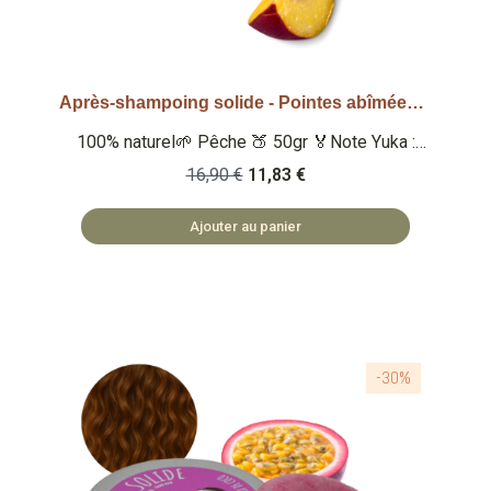
Après-shampoing solide - Pointes abîmées et fourchues 50gr
Aperçu rapide
100% naturel🌱 Pêche 🍑 50gr 🏅Note Yuka :
100/100 🏅 Note Inci Beauty 19.4/20 Qu'est-ce
16,90 €
11,83 €
que c'est ? Un après-shampoing solide 100%
naturel aux extraits de beurres qui apportent
Ajouter au panier
nutrition, hydratation et brillance aux cheveux. 🏡
COSMÉTIQUES FABRIQUÉS EN BULGARIE 🌿
SAFE ET NATUREL
-30%